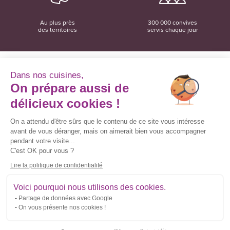
Au plus près
300 000 convives
des territoires
servis chaque jour
Dans nos cuisines,
On prépare aussi de
Convivio
12 rue du Domaine
délicieux cookies !
35137 Bédée
02 99 06 18 78
On a attendu d'être sûrs que le contenu de ce site vous intéresse
avant de vous déranger, mais on aimerait bien vous accompagner
Convivio sur les réseaux sociaux
pendant votre visite...
C'est OK pour vous ?
Lire la politique de confidentialité
Inscrivez-vous à la newsletter
Voici pourquoi nous utilisons des cookies.
Partage de données avec Google
Courriel
On vous présente nos cookies !
*