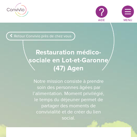
Restauration
Aller au contenu principal
authentique
&
responsable
AIDE
MENU
Retour Convivio près de chez vous
Restauration médico-
sociale en Lot-et-Garonne
(47) Agen
Notre mission consiste à prendre
soin des personnes âgées par
l’alimentation. Moment privilégié,
le temps du déjeuner permet de
partager des moments de
convivialité et de créer du lien
social.