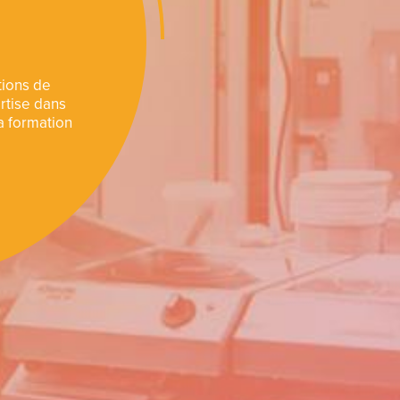
tions de
rtise dans
a formation