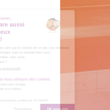
Dans nos cuisines,
On prépare aussi
de délicieux
cookies !
On a attendu d'être sûrs que le contenu de ce site vous intéresse
avant de vous déranger, mais on aimerait bien vous
accompagner pendant votre visite...
C'est OK pour vous ?
Lire la politique de confidentialité
Voici pourquoi nous utilisons des cookies.
Partage de données avec Google
On vous présente nos cookies !
Consentements certifiés par
Je refuse
Paramétrer
OK pour moi