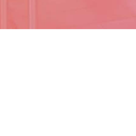
 avec les réglementations. Personnalisez vos préférences po
 solution de
osée par Convivio. Le bureau d'études
estauration adpatés, et le centre de
nelles.
de formation "QG
l'école"