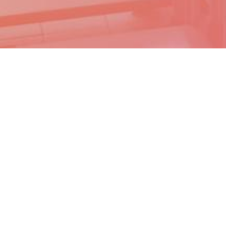
 vos Options
aramètres de confidentialité, en garantissant la conformité
services complémentaires à votre
auration collective
es complémentaires viennent renforcer l'offre globale prop
es / agencement qui vous propose la création d'espaces de r
n agréé, nommé "QG l'école" pour les formations profession
Bureau d'études
Centre 
techniques, agencement