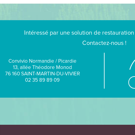
Intéressé par une solution de restauration
Contactez-nous !
Convivio Normandie / Picardie
13, allée Théodore Monod
76 160 SAINT-MARTIN-DU-VIVIER
02 35 89 89 09