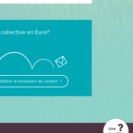
 collective en Eure?
Utiliser le formulaire de contact
Une