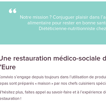
Notre mission ? Conjuguer plaisir dans l’a
alimentaire pour rester en bonne sant
Diététicienne-nutritionniste che
Une restauration médico-sociale d
l’Eure
onvivio s’engage depuis toujours dans l’utilisation de produit
epas sont préparés « maison » par nos chefs cuisiniers spéci
‘hésitez plus, faites appel au savoir-faire et à l’expérience 
estauration !