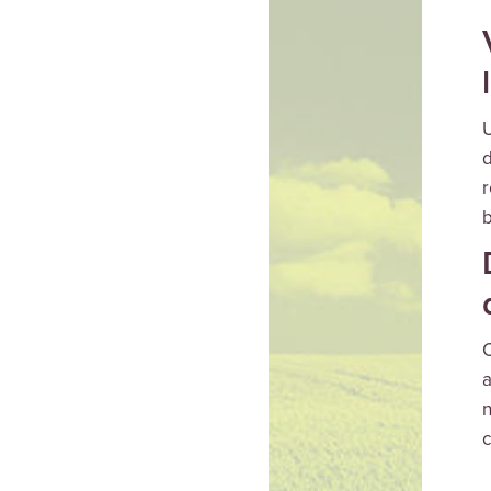
U
d
r
b
C
a
n
c