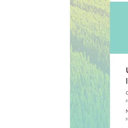
C
r
N
r