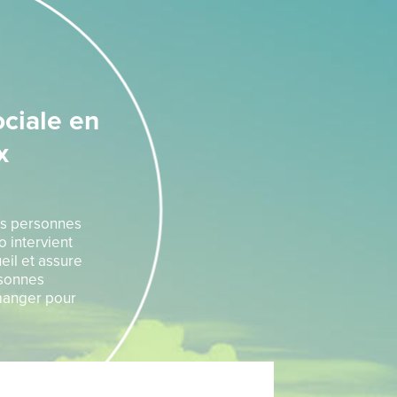
ciale en
x
es personnes
 intervient
il et assure
rsonnes
 manger pour