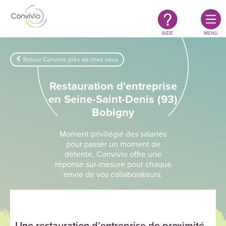
Restauration
Aller au contenu principal
authentique
&
responsable
AIDE
MENU
Retour Convivio près de chez vous
Restauration d'entreprise
en Seine-Saint-Denis (93)
Bobigny
Moment privilégié des salariés
pour passer un moment de
détente, Convivio offre une
réponse sur-mesure pour chaque
envie de vos collaborateurs.