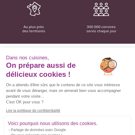
Au plus près
300 000 convives
des territoires
servis chaque jour
Dans nos cuisines,
On prépare aussi de
Convivio
12 rue du Domaine
délicieux cookies !
35137 Bédée
02 99 06 18 78
On a attendu d'être sûrs que le contenu de ce site vous intéresse
avant de vous déranger, mais on aimerait bien vous accompagner
Convivio sur les réseaux sociaux
pendant votre visite...
C'est OK pour vous ?
Lire la politique de confidentialité
Inscrivez-vous à la newsletter
Voici pourquoi nous utilisons des cookies.
Partage de données avec Google
Courriel