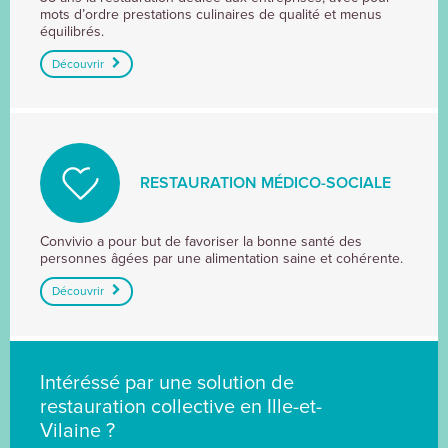
mots d’ordre prestations culinaires de qualité et menus
équilibrés.
Découvrir
RESTAURATION MÉDICO-SOCIALE
RESTAURATION
Convivio a pour but de favoriser la bonne santé des
personnes âgées par une alimentation saine et cohérente.
MÉDICO-
SOCIALE
Découvrir
Intéréssé par une solution de
restauration collective en Ille-et-
Vilaine ?