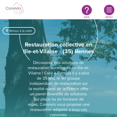
Restauration
Aller au contenu principal
authentique
&
responsable
AIDE
MENU
Retour à la carte
Restauration collective en
Ille-et-Vilaine - (35) Rennes
Découvrez nos solutions de
restauration sur-mesure en Ille-et-
Vilaine ! Créé à Rennes il y a plus
de 35 ans, le 1er groupe
indépendant de restauration sur
la moitié ouest de la France offre
un panel diversifié de solutions.
Sur place ou en livraison de
repas, Convivio vous propose une
restauration adaptée à tous vos
convives.