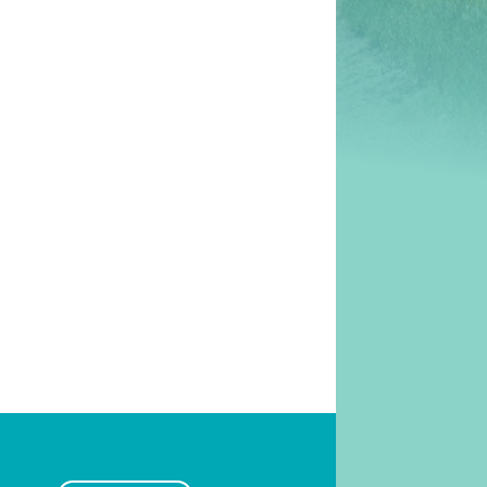
 assure pour les
ion des gourmets en
n manger !
roupe familial
uration sur-mesure
ntation saine et