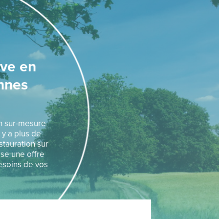
ive en
nnes
on sur-mesure
 y a plus de
stauration sur
ose une offre
esoins de vos