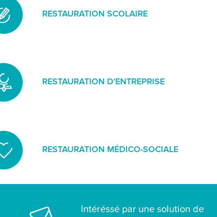
RESTAURATION SCOLAIRE
Groupe fondé en Bretagne il y a plus de 35 ans, Convivio
cantines scolaires une restauration de qualité à destinat
herbe. L’objectif ? Leur donner les bons réflexes pour bie
RESTAURATION D'ENTREPRISE
En restauration sur place ou en livraison de repas, notre g
d’origine bretonne assure depuis plus de 35 ans la resta
pour les entreprises.
RESTAURATION MÉDICO-SOCIALE
La bonne santé des séniors dépend fortement d’une alime
adaptée.
Intéréssé par une solution de