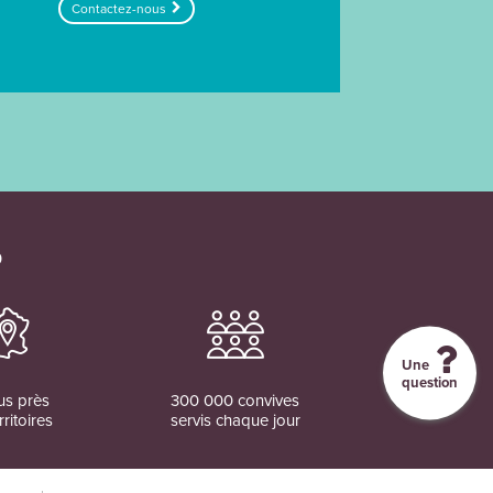
Contactez-nous
O
Une
question
us près
300 000 convives
rritoires
servis chaque jour