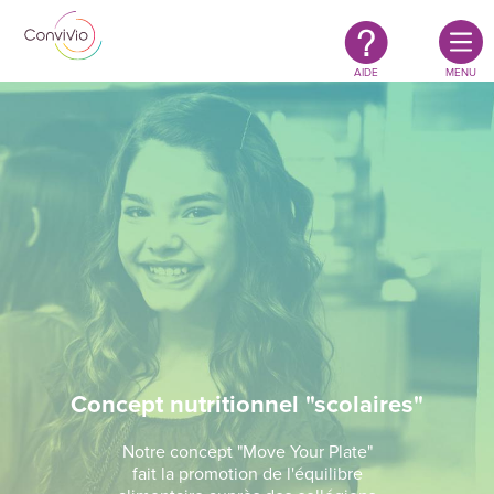
Restauration
Aller au contenu principal
authentique
&
responsable
AIDE
MENU
Concept nutritionnel "scolaires"
Notre concept "Move Your Plate"
fait la promotion de l'équilibre