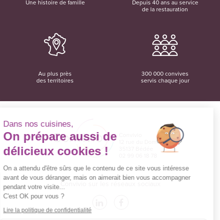
Une histoire de famille
Depuis 40 ans au service
de la restauration
Au plus près
300 000 convives
des territoires
servis chaque jour
Dans nos cuisines,
On prépare aussi de
Convivio
12 rue du Domaine
délicieux cookies !
35137 Bédée
02 99 06 18 78
On a attendu d'être sûrs que le contenu de ce site vous intéresse
avant de vous déranger, mais on aimerait bien vous accompagner
Convivio sur les réseaux sociaux
pendant votre visite...
C'est OK pour vous ?
Lire la politique de confidentialité