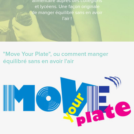
alimentaire auprès des collégiens
et lycéens. Une façon originale
de manger équilibré sans en avoir
l'air !
"Move Your Plate", ou comment manger
équilibré sans en avoir l'air