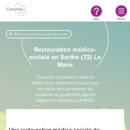
Restauration
Aller au contenu principal
authentique
&
responsable
AIDE
MENU
Retour Convivio près de chez vous
Restauration médico-
sociale en Sarthe (72) Le
Mans
Convivio est présent dans la
Sarthe pour élaborer chaque jour
les repas des personnes du
troisième et quatrième âge en
maison de retraite ou EHPAD.