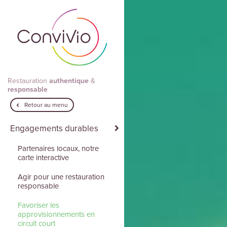
Aller au contenu principal
Restauration
authentique
&
responsable
Retour au menu
Engagements durables
Partenaires locaux, notre
carte interactive
Agir pour une restauration
responsable
Favoriser les
approvisionnements en
circuit court