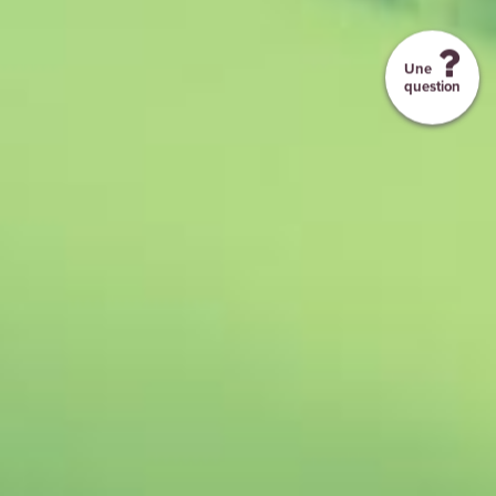
Une
question