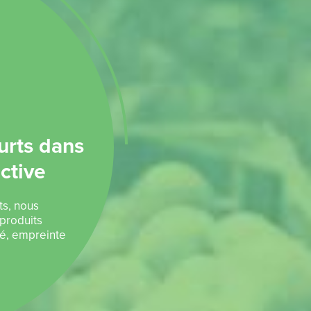
ourts dans
ective
rts, nous
produits
té, empreinte