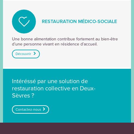
RESTAURATION MÉDICO-SOCIALE
RESTAURATION
Une bonne alimentation contribue fortement au bien-être
d’une personne vivant en résidence d’accueil.
MÉDICO-
SOCIALE
Découvrir
Intéréssé par une solution de
restauration collective en Deux-
Sèvres ?
Contactez-nous