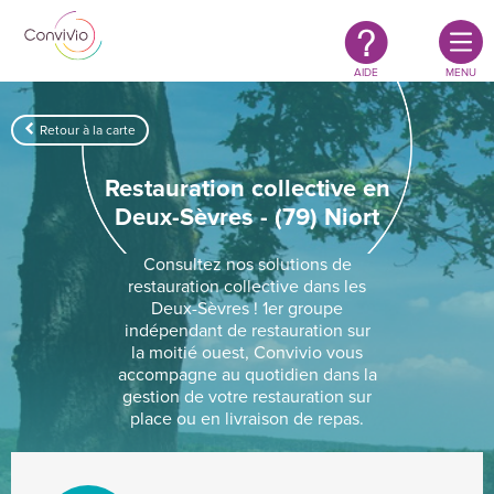
Restauration
Aller au contenu principal
authentique
&
responsable
AIDE
MENU
Retour à la carte
Restauration collective en
Deux-Sèvres - (79) Niort
Consultez nos solutions de
restauration collective dans les
Deux-Sèvres ! 1er groupe
indépendant de restauration sur
la moitié ouest, Convivio vous
accompagne au quotidien dans la
gestion de votre restauration sur
place ou en livraison de repas.