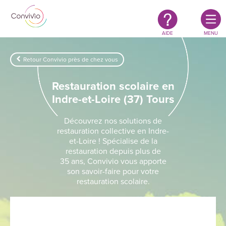
Restauration
Aller au contenu principal
authentique
&
responsable
AIDE
MENU
Retour Convivio près de chez vous
Restauration scolaire en
Indre-et-Loire (37) Tours
Découvrez nos solutions de
restauration collective en Indre-
et-Loire ! Spécialise de la
restauration depuis plus de
35 ans, Convivio vous apporte
son savoir-faire pour votre
restauration scolaire.