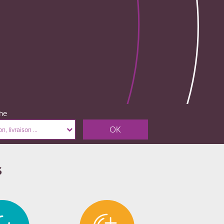
he
, livraison ...
s