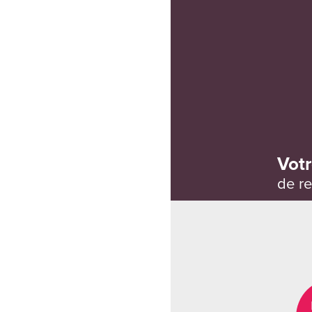
Votr
de re