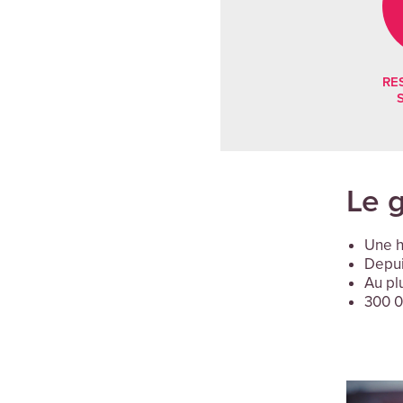
RE
Le 
Une h
Depui
Au plu
300 0