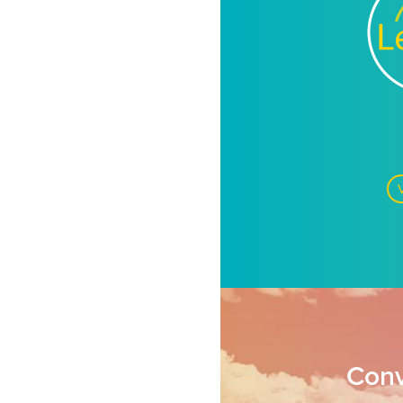
Ma
Con
V
Conv