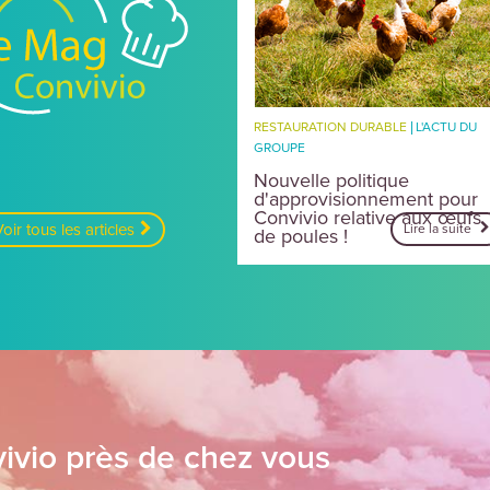
g
vivio
RESTAURATION DURABLE
L'ACTU DU
GROUPE
Nouvelle politique
d'approvisionnement pour
Convivio relative aux œufs
oir tous les articles
Lire la suite
de poules !
ivio près de chez vous