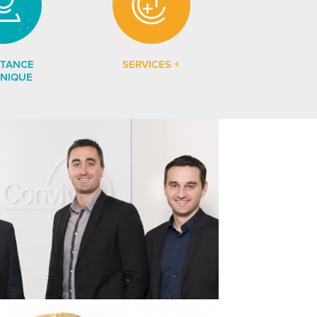
PLUS
STANCE
SERVICES
+
NIQUE