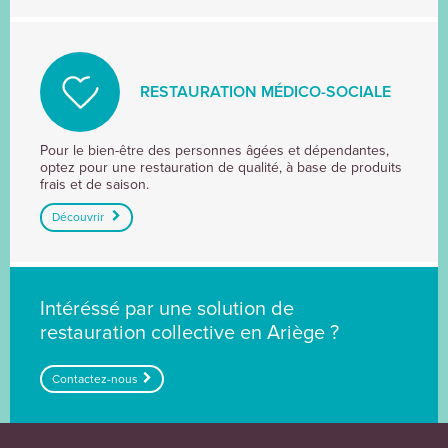
RESTAURATION MÉDICO-SOCIALE
RESTAURATION
Pour le bien-être des personnes âgées et dépendantes,
optez pour une restauration de qualité, à base de produits
MÉDICO-
frais et de saison.
SOCIALE
Découvrir
Intéréssé par une solution de
restauration collective en Ariège ?
Contactez-nous