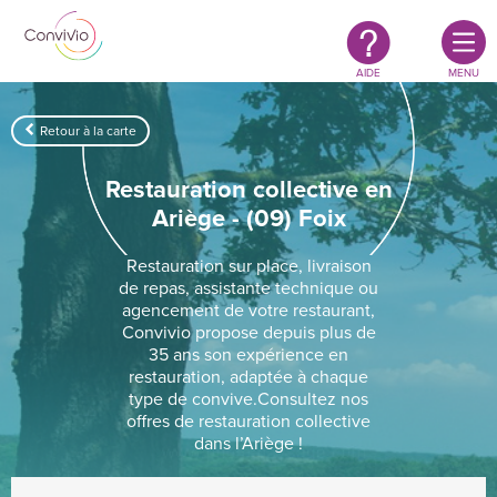
Restauration
Aller au contenu principal
authentique
&
responsable
AIDE
MENU
Retour à la carte
Restauration collective en
Ariège - (09) Foix
Restauration sur place, livraison
de repas, assistante technique ou
agencement de votre restaurant,
Convivio propose depuis plus de
35 ans son expérience en
restauration, adaptée à chaque
type de convive.Consultez nos
offres de restauration collective
dans l’Ariège !