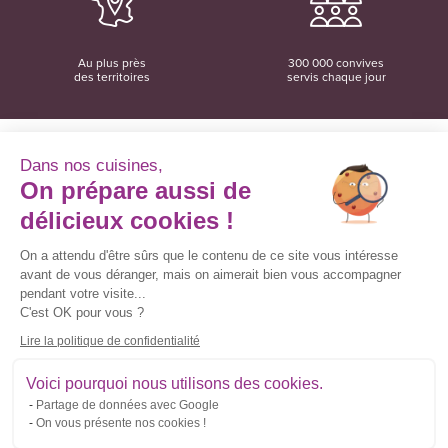
Au plus près
300 000 convives
des territoires
servis chaque jour
Dans nos cuisines,
On prépare aussi de
Convivio
12 rue du Domaine
délicieux cookies !
35137 Bédée
02 99 06 18 78
On a attendu d'être sûrs que le contenu de ce site vous intéresse
avant de vous déranger, mais on aimerait bien vous accompagner
Convivio sur les réseaux sociaux
pendant votre visite...
C'est OK pour vous ?
Lire la politique de confidentialité
Inscrivez-vous à la newsletter
Voici pourquoi nous utilisons des cookies.
Partage de données avec Google
Courriel
On vous présente nos cookies !
*