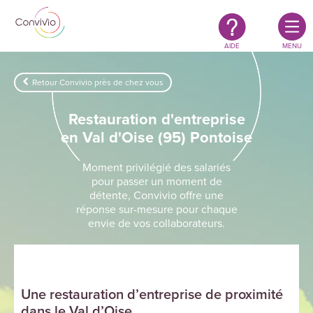
Restauration
Aller au contenu principal
authentique
&
responsable
AIDE
MENU
Retour Convivio près de chez vous
Restauration d'entreprise
en Val d'Oise (95) Pontoise
Moment privilégié des salariés
pour passer un moment de
détente, Convivio offre une
réponse sur-mesure pour chaque
envie de vos collaborateurs.
Une restauration d’entreprise de proximité
dans le Val d’Oise