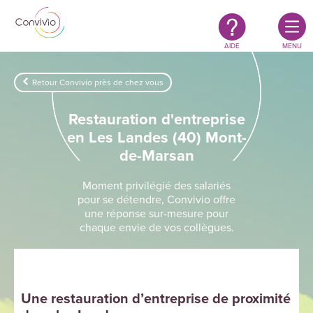
Restauration
Aller au contenu principal
authentique
&
responsable
AIDE
MENU
Retour Convivio près de chez vous
Restauration d'entreprise
en Les Landes (40) Mont-
de-Marsan
Moment privilégié des salariés
pour se détendre, Convivio offre
une réponse sur-mesure pour
chaque envie de vos collègues.
Une restauration d’entreprise de proximité