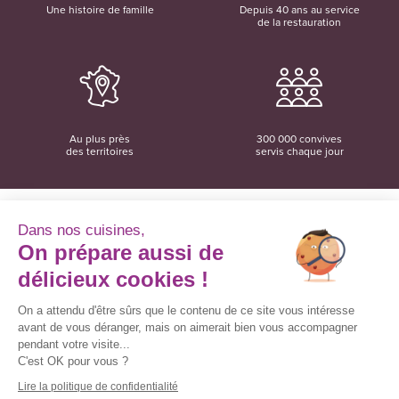
Une histoire de famille
Depuis 40 ans au service
de la restauration
Au plus près
300 000 convives
des territoires
servis chaque jour
Dans nos cuisines,
On prépare aussi de
Convivio
12 rue du Domaine
délicieux cookies !
35137 Bédée
02 99 06 18 78
On a attendu d'être sûrs que le contenu de ce site vous intéresse
avant de vous déranger, mais on aimerait bien vous accompagner
Convivio sur les réseaux sociaux
pendant votre visite...
C'est OK pour vous ?
Lire la politique de confidentialité