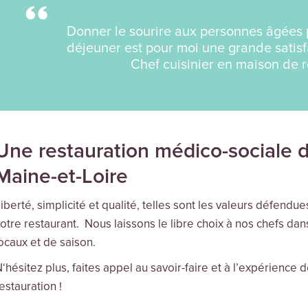
Donner le sourire aux personnes âgées
déjeuner est pour moi une grande satisf
Chef cuisinier en maison de r
Une restauration médico-sociale d
Maine-et-Loire
iberté, simplicité et qualité, telles sont les valeurs défend
otre restaurant. Nous laissons le libre choix à nos chefs dans 
ocaux et de saison.
‘hésitez plus, faites appel au savoir-faire et à l’expérience 
estauration !