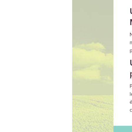
N
n
p
P
l
é
c