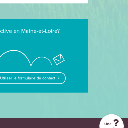
ective en Maine-et-Loire?
Utiliser le formulaire de contact
Une