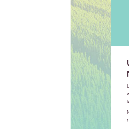
L
v
l
N
r