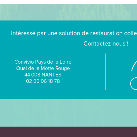
Intéressé par une solution de restauration coll
Contactez-nous !
Convivio Pays de la Loire
Quai de la Motte Rouge
44 008 NANTES
02 99 06 18 78