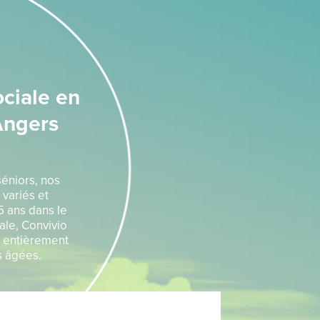
ciale en
Angers
séniors, nos
 variés et
5 ans dans le
ale, Convivio
s entièrement
s âgées.