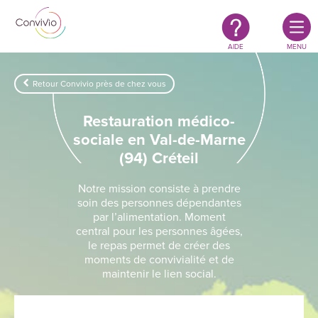
Restauration
Aller au contenu principal
authentique
&
responsable
AIDE
MENU
Retour Convivio près de chez vous
Restauration médico-
sociale en Val-de-Marne
(94) Créteil
Notre mission consiste à prendre
soin des personnes dépendantes
par l’alimentation. Moment
central pour les personnes âgées,
le repas permet de créer des
moments de convivialité et de
maintenir le lien social.