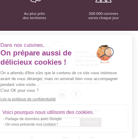
Au plus près
300 000 convives
des territoires
servis chaque jour
Dans nos cuisines,
On prépare aussi de
Convivio
12 rue du Domaine
délicieux cookies !
35137 Bédée
02 99 06 18 78
On a attendu d'être sûrs que le contenu de ce site vous intéresse
avant de vous déranger, mais on aimerait bien vous accompagner
Convivio sur les réseaux sociaux
pendant votre visite...
C'est OK pour vous ?
Lire la politique de confidentialité
Inscrivez-vous à la newsletter
Voici pourquoi nous utilisons des cookies.
Partage de données avec Google
Courriel
On vous présente nos cookies !
*