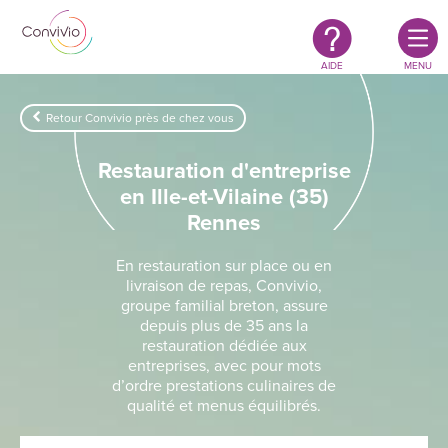
Restauration
Aller au contenu principal
authentique
&
responsable
AIDE
MENU
Retour Convivio près de chez vous
Restauration d'entreprise
en Ille-et-Vilaine (35)
Rennes
En restauration sur place ou en
livraison de repas, Convivio,
groupe familial breton, assure
depuis plus de 35 ans la
restauration dédiée aux
entreprises, avec pour mots
d’ordre prestations culinaires de
qualité et menus équilibrés.