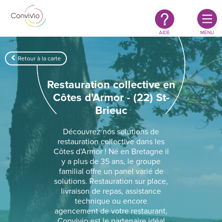
Restauration
Aller au contenu principal
authentique
&
responsable
AIDE
MENU
Retour à la carte
Restauration collective en
Côtes d'Armor - (22) St-
Brieuc
Découvrez nos solutions de
restauration collective dans les
Côtes d’Armor ! Né en Bretagne il
y a plus de 35 ans, le groupe
familial offre un panel varié de
solutions. Restauration sur place,
livraison de repas, assistance
technique ou encore
agencement de votre restaurant,
Convivio est le partenaire idéal