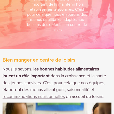
important de la maintenir hors
établissements scolaires. C’est
pour cela que nous élaborons des
menus équilibrés, adaptés aux
besoins des enfants, en centre de
loisirs.
Bien manger en centre de loisirs
Nous le savons,
les bonnes habitudes alimentaires
jouent un rôle important
dans la croissance et la santé
des jeunes convives. C’est pour cela que nos équipes,
élaborent des menus alliant goût, saisonnalité et
recommandations nutritionnelles
en accueil de loisirs.