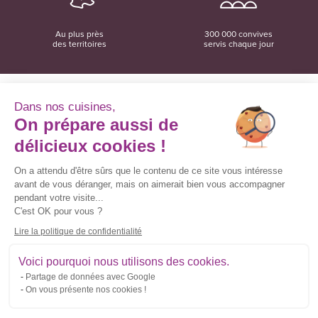
Au plus près
300 000 convives
des territoires
servis chaque jour
Dans nos cuisines,
On prépare aussi de
Convivio
12 rue du Domaine
délicieux cookies !
35137 Bédée
02 99 06 18 78
On a attendu d'être sûrs que le contenu de ce site vous intéresse
avant de vous déranger, mais on aimerait bien vous accompagner
Convivio sur les réseaux sociaux
pendant votre visite...
C'est OK pour vous ?
Lire la politique de confidentialité
Inscrivez-vous à la newsletter
Voici pourquoi nous utilisons des cookies.
Partage de données avec Google
Courriel
On vous présente nos cookies !
*