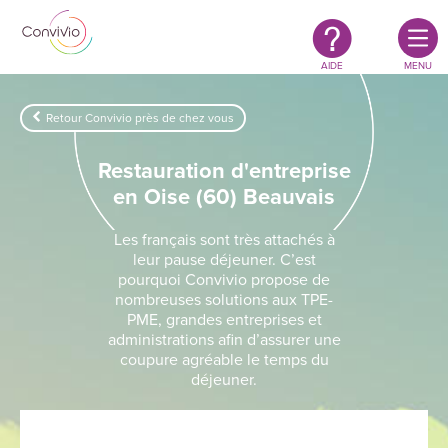
Restauration
Aller au contenu principal
authentique
&
responsable
AIDE
MENU
Retour Convivio près de chez vous
Restauration d'entreprise
en Oise (60) Beauvais
Les français sont très attachés à
leur pause déjeuner. C’est
pourquoi Convivio propose de
nombreuses solutions aux TPE-
PME, grandes entreprises et
administrations afin d’assurer une
coupure agréable le temps du
déjeuner.