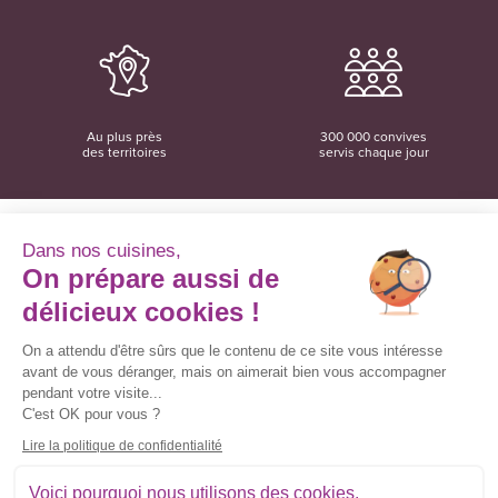
Au plus près
300 000 convives
des territoires
servis chaque jour
Dans nos cuisines,
On prépare aussi de
Convivio
12 rue du Domaine
délicieux cookies !
35137 Bédée
02 99 06 18 78
On a attendu d'être sûrs que le contenu de ce site vous intéresse
avant de vous déranger, mais on aimerait bien vous accompagner
Convivio sur les réseaux sociaux
pendant votre visite...
C'est OK pour vous ?
Lire la politique de confidentialité
Inscrivez-vous à la newsletter
Voici pourquoi nous utilisons des cookies.