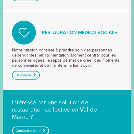
RESTAURATION MÉDICO-SOCIALE
RESTAURATION
Notre mission consiste à prendre soin des personnes
dépendantes par l’alimentation. Moment central pour les
MÉDICO-
personnes âgées, le repas permet de créer des moments
SOCIALE
de convivialité et de maintenir le lien social.
Découvrir
Intéréssé par une solution de
restauration collective en Val-de-
Marne ?
Contactez-nous