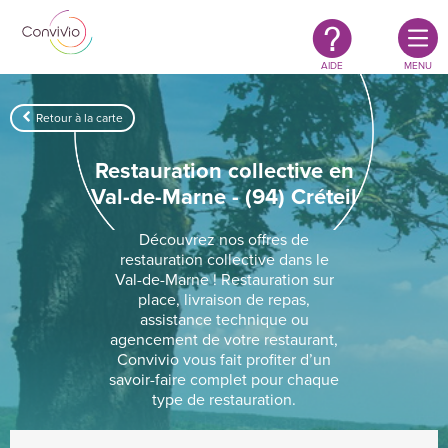
Restauration
Aller au contenu principal
authentique
&
responsable
AIDE
MENU
Retour à la carte
Restauration collective en
Val-de-Marne - (94) Créteil
Découvrez nos offres de
restauration collective dans le
Val-de-Marne ! Restauration sur
place, livraison de repas,
assistance technique ou
agencement de votre restaurant,
Convivio vous fait profiter d’un
savoir-faire complet pour chaque
type de restauration.