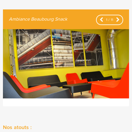
Ambiance Beaubourg Snack
1
/
11
Nos atouts :