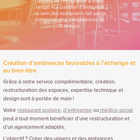
univers de restauration à votre
image ! La création d’ambiance
au sein des restaurants fait partie
intégrante des compétences de
Convivio.
Création d’ambiances favorables à l’échange et
au bien-être
Grâce à notre service complémentaire, création,
restructuration des espaces, expertise technique et
design sont à portée de main !
Votre
restaurant scolaire
,
d’entreprise
ou
médico-social
peut à tout moment bénéficier d’une restructuration et
d’un agencement adaptés.
L’objectif ? Créer des univers et des ambiances