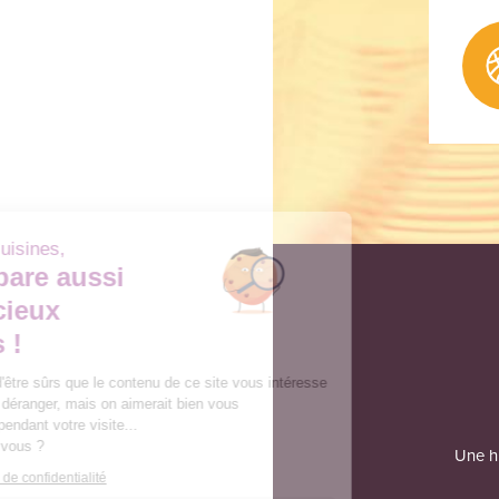
Dans nos cuisines,
On prépare aussi
de délicieux
cookies !
On a attendu d'être sûrs que le contenu de ce site vous intéresse
avant de vous déranger, mais on aimerait bien vous
accompagner pendant votre visite...
C'est OK pour vous ?
Une hi
Lire la politique de confidentialité