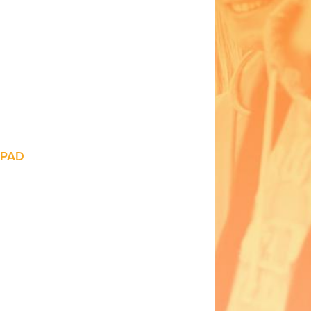
st pourquoi Convivio
E, grandes
tente à la mi-
HPAD
s et/ou dépendantes.
aptée, créer des
âge a un impact
pose son savoir-faire