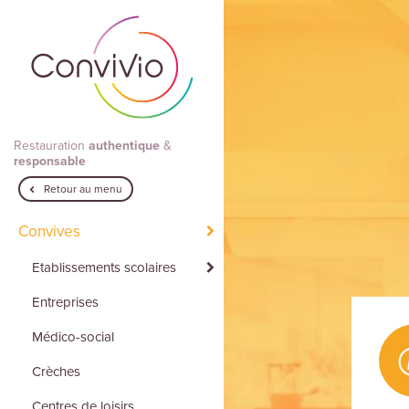
Aller au contenu principal
Restauration
authentique
&
responsable
Retour au menu
Convives
Etablissements scolaires
Entreprises
Médico-social
Crèches
Centres de loisirs