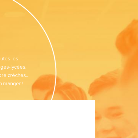
utes les
èges-lycées,
core crèches…
en manger !
r les enfants et les
r répondre aux