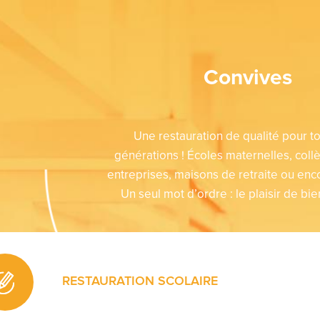
Convives
Une restauration de qualité pour to
générations ! Écoles maternelles, coll
entreprises, maisons de retraite ou en
Un seul mot d’ordre : le plaisir de bi
RESTAURATION SCOLAIRE
Pour Convivio, proposer des repas équilibrés et sensibilise
parents au « bien manger » sont d’excellents moyens pou