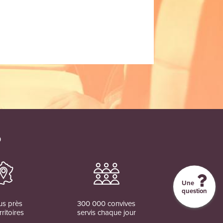
ance et la santé des
s scolaires.
O
Une
question
us près
300 000 convives
rritoires
servis chaque jour