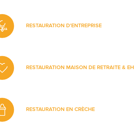
enjeux éducatifs et citoyens.
RESTAURATION D'ENTREPRISE
Les français sont très attachés à leur pause déjeuner. C’e
propose de nombreuses solutions dédiées aux TPE – PM
entreprises et collectivités afin d’assurer un moment de dé
journée.
RESTAURATION MAISON DE RETRAITE & E
Le moment du repas est central pour les personnes âgée
Notre conception ? Proposer une alimentation saine et ad
moments de convivialité et maintenir le lien social.
RESTAURATION EN CRÈCHE
Convaincu que l’apprentissage du goût dès le plus jeune 
direct sur les futures pratiques alimentaires, Convivio pro
pour les tout-petits.