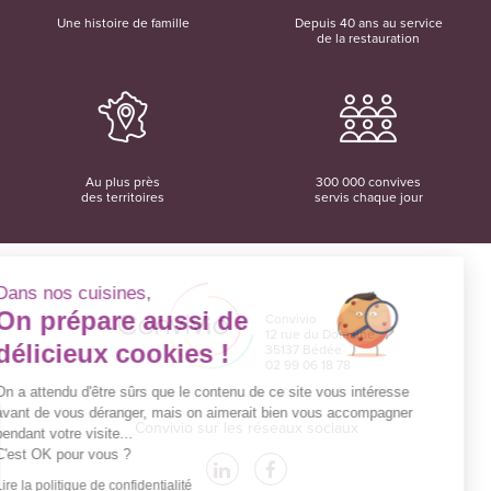
Une histoire de famille
Depuis 40 ans au service
de la restauration
Au plus près
300 000 convives
des territoires
servis chaque jour
Dans nos cuisines,
On prépare aussi de
Convivio
12 rue du Domaine
délicieux cookies !
35137 Bédée
02 99 06 18 78
On a attendu d'être sûrs que le contenu de ce site vous intéresse
avant de vous déranger, mais on aimerait bien vous accompagner
Convivio sur les réseaux sociaux
pendant votre visite...
C'est OK pour vous ?
Lire la politique de confidentialité