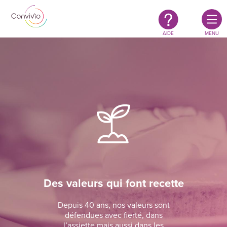
Restauration
Aller au contenu principal
authentique
&
responsable
AIDE
MENU
Des valeurs qui font recette
Depuis 40 ans, nos valeurs sont
défendues avec fierté, dans
l’assiette mais aussi dans les