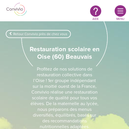
Restauration
Aller au contenu principal
authentique
&
responsable
AIDE
MENU
Retour Convivio près de chez vous
Restauration scolaire en
Oise (60) Beauvais
Profitez de nos solutions de
restauration collective dans
l’Oise ! 1er groupe indépendant
sur la moitié ouest de la France,
Convivio réalise une restauration
scolaire de qualité pour tous vos
élèves. De la maternelle au lycée,
nous préparons des menus
diversifiés, équilibrés, basés sur
des recommandations
nutritionnelles adaptées.