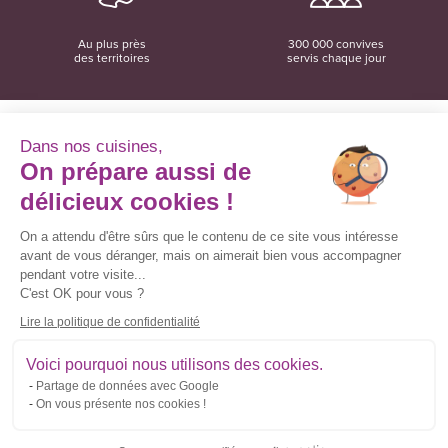
Au plus près
300 000 convives
des territoires
servis chaque jour
Dans nos cuisines,
On prépare aussi de
Convivio
12 rue du Domaine
délicieux cookies !
35137 Bédée
02 99 06 18 78
On a attendu d'être sûrs que le contenu de ce site vous intéresse
avant de vous déranger, mais on aimerait bien vous accompagner
Convivio sur les réseaux sociaux
pendant votre visite...
C'est OK pour vous ?
Lire la politique de confidentialité
Inscrivez-vous à la newsletter
Voici pourquoi nous utilisons des cookies.
Partage de données avec Google
Courriel
On vous présente nos cookies !
*