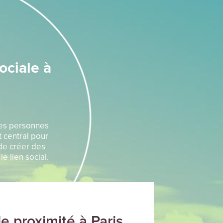
ociale à
des personnes
 central pour
de créer des
e lien social.
e proximité à Paris