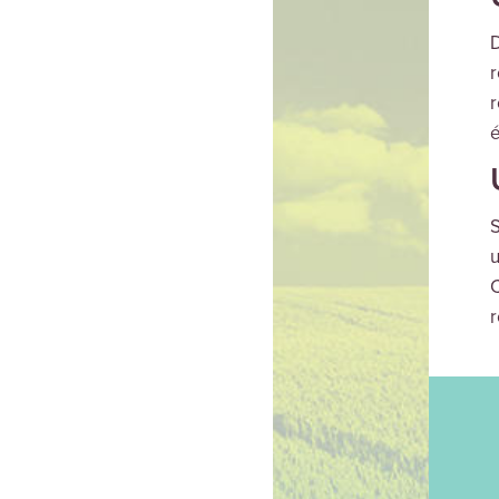
D
r
r
é
S
u
C
r