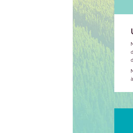
N
d
d
N
à