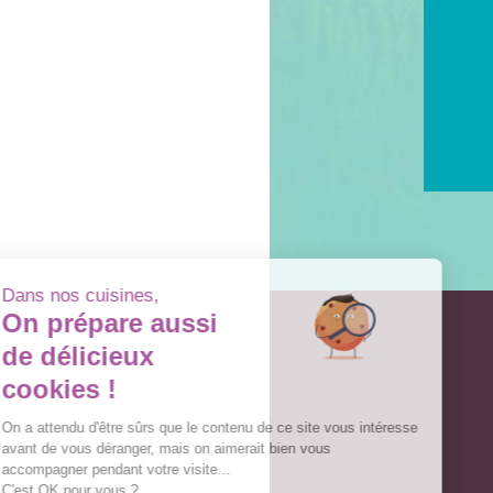
Dans nos cuisines,
On prépare aussi
de délicieux
cookies !
On a attendu d'être sûrs que le contenu de ce site vous intéresse
avant de vous déranger, mais on aimerait bien vous
accompagner pendant votre visite...
C'est OK pour vous ?