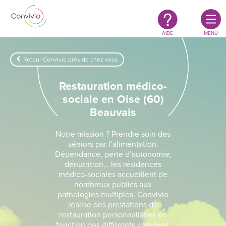
Restauration
Aller au contenu principal
authentique
&
responsable
AIDE
MENU
Retour Convivio près de chez vous
Restauration médico-
sociale en Oise (60)
Beauvais
Notre mission ? Prendre soin des
séniors par l’alimentation.
Dépendance, perte d’autonomie,
dénutrition… les résidences
médico-sociales accueillent de
nombreux publics aux
pathologies multiples. Convivio
réalise des prestations de
restauration personnalisées en
fonction des différents convives.