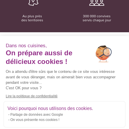
Au plus près
300 000 convives
des territoires
servis chaque jour
Dans nos cuisines,
On prépare aussi de
Convivio
12 rue du Domaine
délicieux cookies !
35137 Bédée
02 99 06 18 78
On a attendu d'être sûrs que le contenu de ce site vous intéresse
avant de vous déranger, mais on aimerait bien vous accompagner
Convivio sur les réseaux sociaux
pendant votre visite...
C'est OK pour vous ?
Lire la politique de confidentialité
Inscrivez-vous à la newsletter
Voici pourquoi nous utilisons des cookies.
Partage de données avec Google
Courriel
On vous présente nos cookies !
*