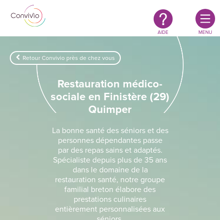
Restauration
Aller au contenu principal
authentique
&
responsable
AIDE
MENU
Retour Convivio près de chez vous
Restauration médico-
sociale en Finistère (29)
Quimper
La bonne santé des séniors et des
personnes dépendantes passe
par des repas sains et adaptés.
Spécialiste depuis plus de 35 ans
dans le domaine de la
restauration santé, notre groupe
familial breton élabore des
prestations culinaires
entièrement personnalisées aux
séniors.