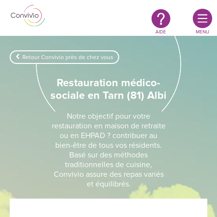
Restauration
Aller au contenu principal
authentique
&
responsable
AIDE
MENU
Retour Convivio près de chez vous
Restauration médico-
sociale en Tarn (81) Albi
Notre objectif pour votre
restauration en maison de retraite
ou en EHPAD ? contribuer au
bien-être de tous vos résidents.
Basé sur des méthodes
traditionnelles de cuisine,
Convivio assure des repas variés
et équilibrés.