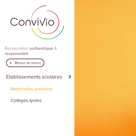
Aller au contenu principal
Restauration
authentique
&
responsable
Retour au menu
Etablissements scolaires
Maternelles-primaires
Collèges-lycées