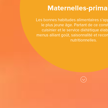
Maternelles-prima
Les bonnes habitudes alimentaires s’a
le plus jeune âge. Partant de ce const
cuisinier et le service diététique éla
menus alliant goût, saisonnalité et re
nutritionnelles.
Aller
au
contenu