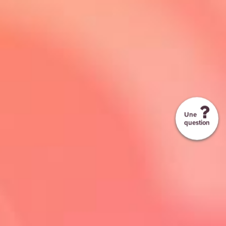
Une
question