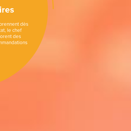
ires
pprennent dès
at, le chef
borent des
commandations