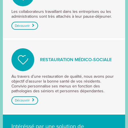
RESTAURATION
Les collaborateurs travaillant dans les entreprises ou les
administrations sont très attachés à leur pause-déjeuner.
D'ENTREPRISE
Découvrir
RESTAURATION MÉDICO-SOCIALE
RESTAURATION
Au travers d’une restauration de qualité, nous avons pour
objectif d’assurer la bonne santé de vos résidents.
MÉDICO-
Convivio personnalise ses menus en fonction des
SOCIALE
pathologies des séniors et personnes dépendantes.
Découvrir
Intéréssé par une solution de