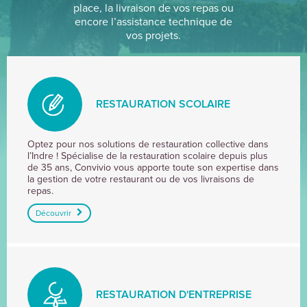
place, la livraison de vos repas ou
encore l’assistance technique de
vos projets.
RESTAURATION SCOLAIRE
RESTAURATION
Optez pour nos solutions de restauration collective dans
l’Indre ! Spécialise de la restauration scolaire depuis plus
SCOLAIRE
de 35 ans, Convivio vous apporte toute son expertise dans
la gestion de votre restaurant ou de vos livraisons de
repas.
Découvrir
RESTAURATION D'ENTREPRISE