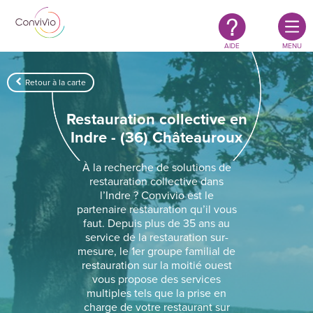
Restauration
Aller au contenu principal
authentique
&
responsable
AIDE
MENU
Retour à la carte
Restauration collective en
Indre - (36) Châteauroux
À la recherche de solutions de
restauration collective dans
l’Indre ? Convivio est le
partenaire restauration qu’il vous
faut. Depuis plus de 35 ans au
service de la restauration sur-
mesure, le 1er groupe familial de
restauration sur la moitié ouest
vous propose des services
multiples tels que la prise en
charge de votre restaurant sur