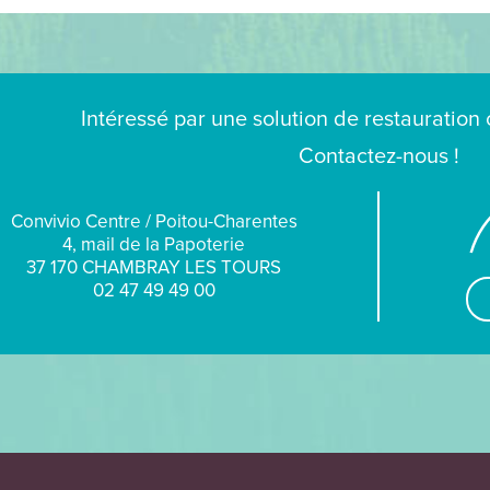
Intéressé par une solution de restauration 
Contactez-nous !
Convivio Centre / Poitou-Charentes
4, mail de la Papoterie
37 170 CHAMBRAY LES TOURS
02 47 49 49 00