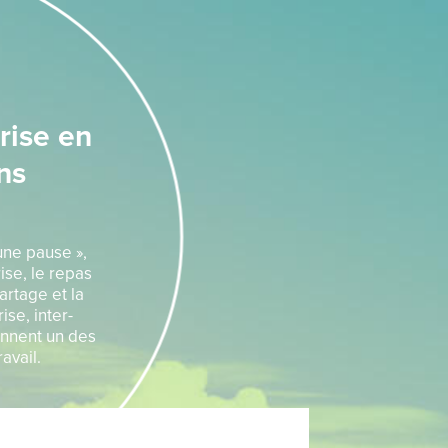
rise en
ns
 une pause »,
ise, le repas
artage et la
ise, inter-
ennent un des
avail.