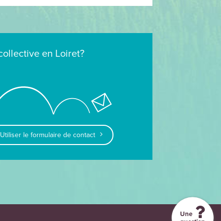
collective en Loiret?
Utiliser le formulaire de contact
Une