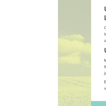
C
l
u
M
t
j
E
v