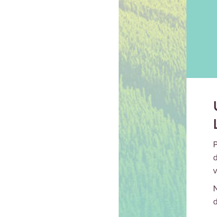
P
d
v
N
d