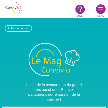
Restauration
Aller au contenu principal
authentique
&
responsable
AIDE
MENU
Retour le mag
Le
Mag
Convivion
L'actu de la restauration du grand
tiers ouest de la France :
partageons notre passion de la
cuisine !