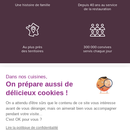
Une histoire de famille
Depuis 40 ans au service
de la restauration
Au plus près
300 000 convives
des territoires
servis chaque jour
Dans nos cuisines,
On prépare aussi de
Convivio
12 rue du Domaine
délicieux cookies !
35137 Bédée
02 99 06 18 78
On a attendu d'être sûrs que le contenu de ce site vous intéresse
avant de vous déranger, mais on aimerait bien vous accompagner
Convivio sur les réseaux sociaux
pendant votre visite...
C'est OK pour vous ?
Lire la politique de confidentialité