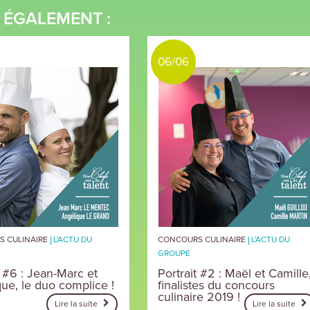
E ÉGALEMENT :
06/06
 CULINAIRE
L'ACTU DU
CONCOURS CULINAIRE
L'ACTU DU
GROUPE
t #6 : Jean-Marc et
Portrait #2 : Maël et Camille
ue, le duo complice !
finalistes du concours
culinaire 2019 !
Lire la suite
Lire la suite