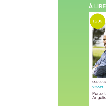
À LIR
13/06
CONCOURS
GROUPE
Portrai
Angéliq