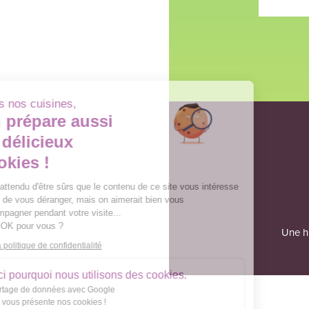
Dans nos cuisines,
On prépare aussi
de délicieux
cookies !
On a attendu d'être sûrs que le contenu de ce site vous intéresse
avant de vous déranger, mais on aimerait bien vous
accompagner pendant votre visite...
C'est OK pour vous ?
Une hi
Lire la politique de confidentialité
Voici pourquoi nous utilisons des cookies.
Partage de données avec Google
On vous présente nos cookies !