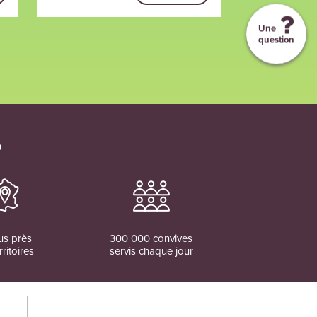
Une
question
O
us près
300 000 convives
rritoires
servis chaque jour