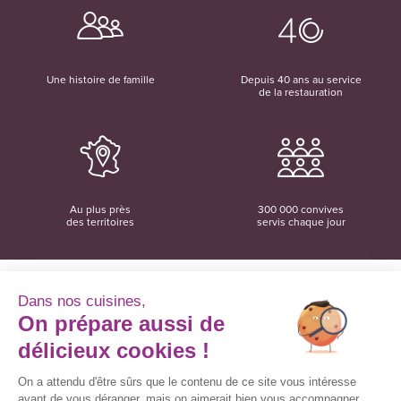
Une histoire de famille
Depuis 40 ans au service
de la restauration
Au plus près
300 000 convives
des territoires
servis chaque jour
Dans nos cuisines,
On prépare aussi de
Convivio
12 rue du Domaine
délicieux cookies !
35137 Bédée
02 99 06 18 78
On a attendu d'être sûrs que le contenu de ce site vous intéresse
avant de vous déranger, mais on aimerait bien vous accompagner