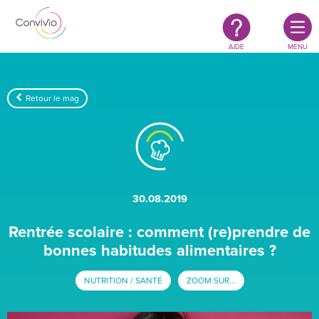
Restauration
Aller au contenu principal
authentique
&
responsable
AIDE
MENU
Retour le mag
30.08.2019
Rentrée scolaire : comment (re)prendre de
bonnes habitudes alimentaires ?
NUTRITION / SANTÉ
ZOOM SUR...