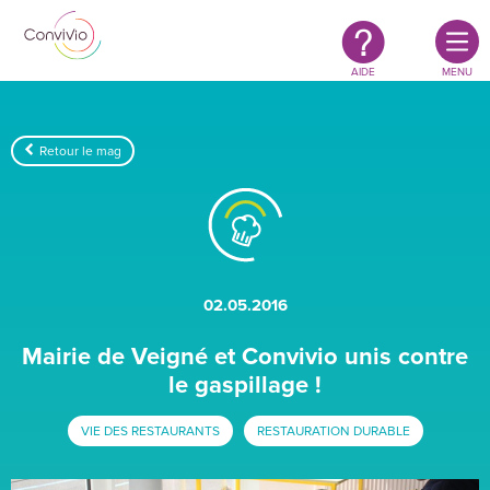
Restauration
Aller au contenu principal
authentique
&
responsable
AIDE
MENU
Retour le mag
02.05.2016
Mairie de Veigné et Convivio unis contre
le gaspillage !
VIE DES RESTAURANTS
RESTAURATION DURABLE