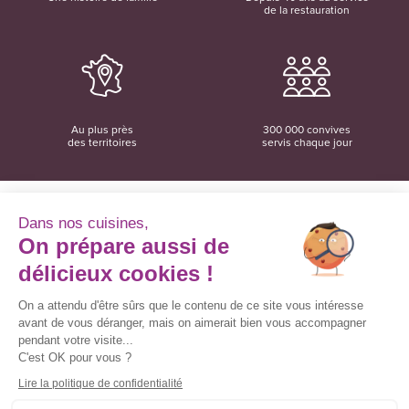
de la restauration
Au plus près
300 000 convives
des territoires
servis chaque jour
Dans nos cuisines,
On prépare aussi de
Convivio
12 rue du Domaine
délicieux cookies !
35137 Bédée
02 99 06 18 78
On a attendu d'être sûrs que le contenu de ce site vous intéresse
avant de vous déranger, mais on aimerait bien vous accompagner
Convivio sur les réseaux sociaux
pendant votre visite...
C'est OK pour vous ?
Lire la politique de confidentialité