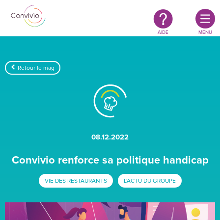
Restauration
Aller au contenu principal
authentique
&
responsable
AIDE
MENU
Retour le mag
08.12.2022
Convivio renforce sa politique handicap
VIE DES RESTAURANTS
L'ACTU DU GROUPE