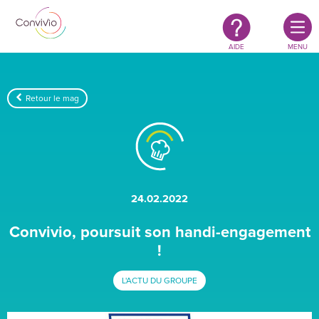
Restauration
Aller au contenu principal
authentique
&
responsable
AIDE
MENU
Retour le mag
24.02.2022
Convivio, poursuit son handi-engagement
!
L'ACTU DU GROUPE