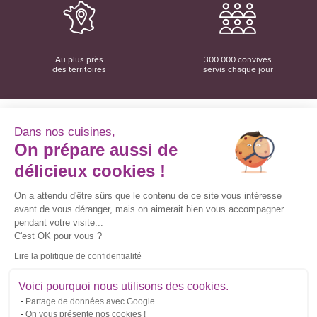
Au plus près
300 000 convives
des territoires
servis chaque jour
Dans nos cuisines,
On prépare aussi de
Convivio
12 rue du Domaine
délicieux cookies !
35137 Bédée
02 99 06 18 78
On a attendu d'être sûrs que le contenu de ce site vous intéresse
avant de vous déranger, mais on aimerait bien vous accompagner
Convivio sur les réseaux sociaux
pendant votre visite...
C'est OK pour vous ?
Lire la politique de confidentialité
Inscrivez-vous à la newsletter
Voici pourquoi nous utilisons des cookies.
Partage de données avec Google
Courriel
On vous présente nos cookies !