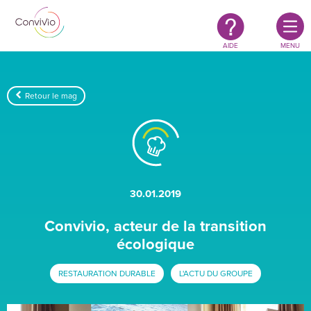
Restauration
Aller au contenu principal
authentique
&
responsable
AIDE
MENU
Retour le mag
30.01.2019
Convivio, acteur de la transition
écologique
RESTAURATION DURABLE
L'ACTU DU GROUPE