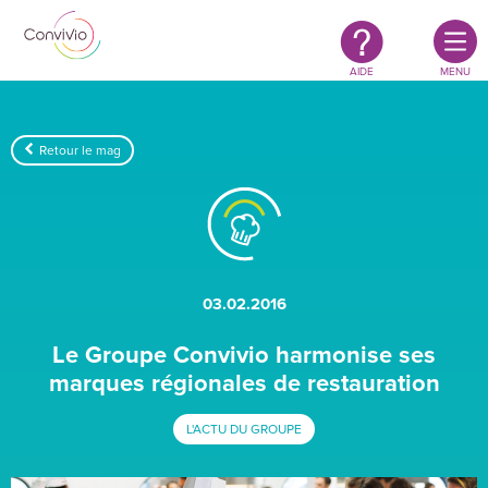
Restauration
Aller au contenu principal
authentique
&
responsable
AIDE
MENU
Retour le mag
03.02.2016
Le Groupe Convivio harmonise ses
marques régionales de restauration
L'ACTU DU GROUPE