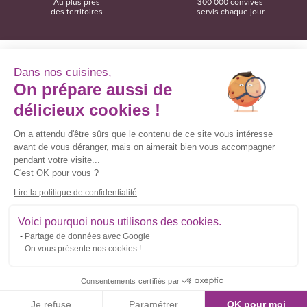
Au plus près
300 000 convives
des territoires
servis chaque jour
Dans nos cuisines,
On prépare aussi de
Convivio
12 rue du Domaine
délicieux cookies !
35137 Bédée
02 99 06 18 78
On a attendu d'être sûrs que le contenu de ce site vous intéresse
avant de vous déranger, mais on aimerait bien vous accompagner
Convivio sur les réseaux sociaux
pendant votre visite...
C'est OK pour vous ?
Lire la politique de confidentialité
Inscrivez-vous à la newsletter
Voici pourquoi nous utilisons des cookies.
Partage de données avec Google
Courriel
On vous présente nos cookies !
*
Consentements certifiés par
Contact
Mentions légales
Gestion des cookies
Politique de confidentialité
Je refuse
Paramétrer
OK pour moi