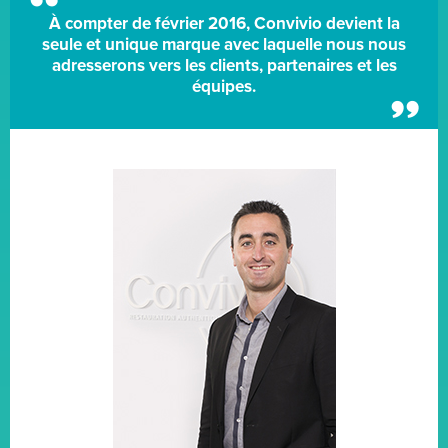
À compter de février 2016, Convivio devient la
seule et unique marque avec laquelle nous nous
adresserons vers les clients, partenaires et les
équipes.