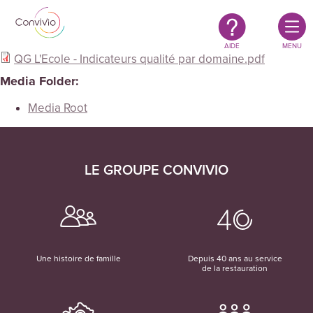
Restauration
Aller au contenu principal
authentique
&
responsable
AIDE
MENU
QG L'Ecole - Indicateurs qualité par domaine.pdf
Media Folder:
Media Root
LE GROUPE CONVIVIO
Une histoire de famille
Depuis 40 ans au service
de la restauration