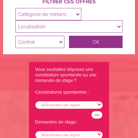
FILTRER CES OFFRES
Catégorie de métiers
Localisation
Contrat
Vous souhaitez déposez une
candidature spontanée ou une
demande de stage ?
Candidatures spontanées :
Sélectionnez une région
Ok
Demandes de stage :
Sélectionnez une région