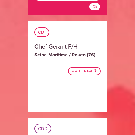
Ok
CDI
Chef Gérant F/H
Seine-Maritime / Rouen (76)
Voir le détail
CDD