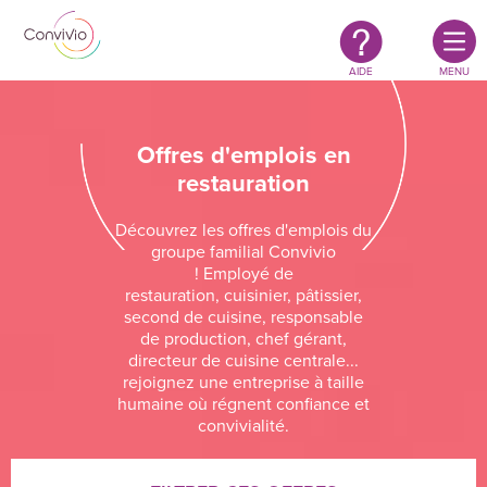
Restauration
Aller au contenu principal
authentique
&
responsable
AIDE
MENU
Offres d'emplois en
restauration
Découvrez les offres d'emplois du
groupe familial Convivio
! Employé de
restauration, cuisinier, pâtissier,
second de cuisine, responsable
de production, chef gérant,
directeur de cuisine centrale...
rejoignez une entreprise à taille
humaine où régnent confiance et
convivialité.