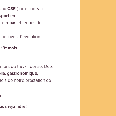
s au
CSE
(carte cadeau,
sport en
ure
repas
et tenues de
pectives d’évolution.
 13ᵉ mois.
ement de travail dense. Doté
elle, gastronomique,
els de notre prestation de
?
us rejoindre !