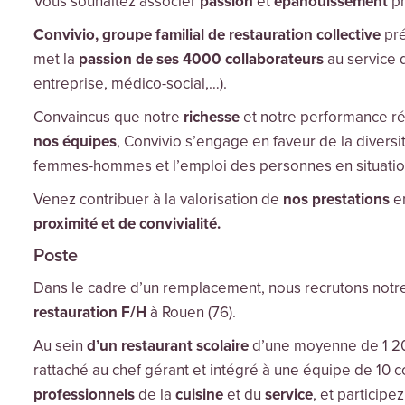
Vous souhaitez associer
passion
et
épanouissement
pr
Convivio, groupe familial de restauration collective
pré
met la
passion de ses 4000 collaborateurs
au service d
entreprise, médico-social,…).
Convaincus que notre
richesse
et notre performance ré
nos équipes
, Convivio s’engage en faveur de la diversité
femmes-hommes et l’emploi des personnes en situatio
Venez contribuer à la valorisation de
nos prestations
en
proximité et de convivialité.
Poste
Dans le cadre d’un remplacement, nous recrutons notre
restauration F/H
à Rouen (76).
Au sein
d’un restaurant scolaire
d’une moyenne de 1 20
rattaché au chef gérant et intégré à une équipe de 10
professionnels
de la
cuisine
et du
service
, et particip