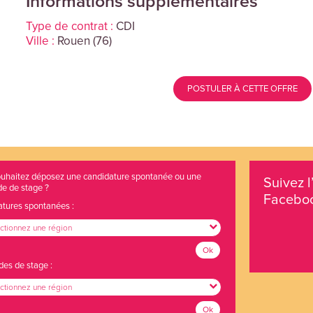
Informations supplémentaires
Type de contrat :
CDI
Ville :
Rouen (76)
POSTULER À CETTE OFFRE
uhaitez déposez une candidature spontanée ou une
Suivez l
e de stage ?
Faceboo
tures spontanées :
ctionnez une région
Ok
s de stage :
ctionnez une région
Ok