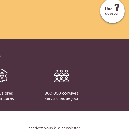
Une
question
O
us près
300 000 convives
rritoires
servis chaque jour
x
Inscrivez-vous à la newsletter