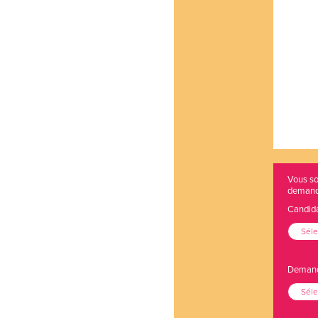
Vous so
demand
Candida
Séle
Demande
Séle