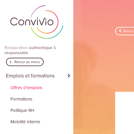
Aller au contenu principal
Retour
Restauration
authentique
&
responsable
Retour au menu
Emplois et formations
Offres d'emplois
Formations
Politique RH
Mobilité interne