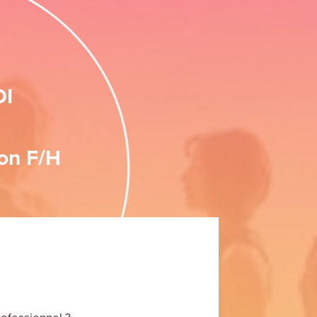
OI
ion F/H