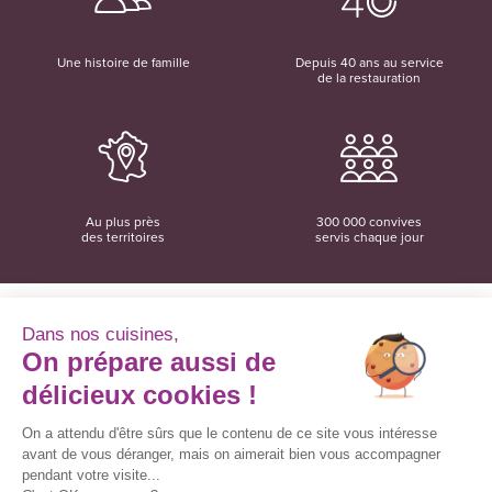
Une histoire de famille
Depuis 40 ans au service
de la restauration
Au plus près
300 000 convives
des territoires
servis chaque jour
Dans nos cuisines,
On prépare aussi de
Convivio
12 rue du Domaine
délicieux cookies !
35137 Bédée
02 99 06 18 78
On a attendu d'être sûrs que le contenu de ce site vous intéresse
avant de vous déranger, mais on aimerait bien vous accompagner
Convivio sur les réseaux sociaux
pendant votre visite...