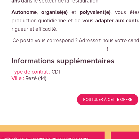
ans
dans le secteur de la restauration.
Autonome
,
organisé(e)
et
polyvalent(e)
, vous ête
production quotidienne et de vous
adapter aux contr
rigueur et efficacité.
Ce poste vous correspond ? Adressez-nous votre cand
!
Informations supplémentaires
Type de contrat :
CDI
Ville :
Rezé (44)
POSTULER À CETTE OFFRE
uhaitez déposez une candidature spontanée ou une