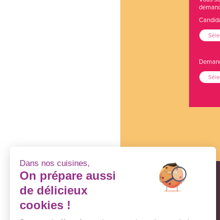
demand
Candida
Séle
Demande
Séle
Dans nos cuisines,
On prépare aussi
de délicieux
cookies !