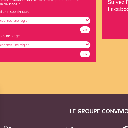
Suivez l
e de stage ?
Faceboo
tures spontanées :
ctionnez une région
Ok
s de stage :
ctionnez une région
Ok
LE GROUPE CONVIVI