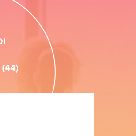
OI
 (44)