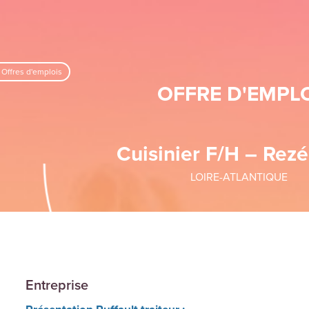
 Offres d'emplois
OFFRE D'EMPL
Cuisinier F/H – Rezé
LOIRE-ATLANTIQUE
Entreprise