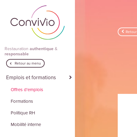
Aller au contenu principal
Retour
Restauration
authentique
&
responsable
Retour au menu
Emplois et formations
Offres d'emplois
Formations
Politique RH
Mobilité interne