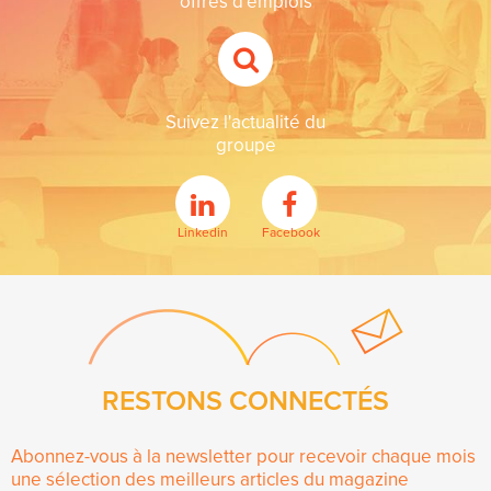
offres d'emplois
Suivez l'actualité du
groupe
Linkedin
Facebook
RESTONS CONNECTÉS
Abonnez-vous à la newsletter pour recevoir chaque mois
une sélection des meilleurs articles du magazine