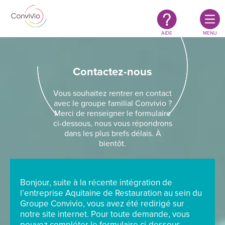
Restauration
Aller au contenu principal
authentique
&
responsable
AIDE
MENU
Contactez-nous
Vous souhaitez rentrer en contact
avec le groupe familial Convivio ?
Merci de renseigner le formulaire
ci-dessous, nous vous répondrons
dans les plus brefs délais. À
bientôt.
Bonjour, suite à la récente intégration de
l’entreprise Aquitaine de Restauration au sein du
Groupe Convivio, vous avez été redirigé sur
notre site internet. Pour toute demande, vous
pouvez compléter le formulaire ci-dessous.