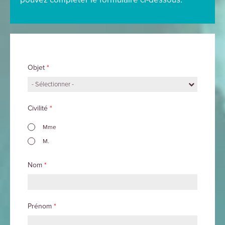
Objet
*
- Sélectionner -
Civilité
*
Mme
M.
Nom
*
Prénom
*