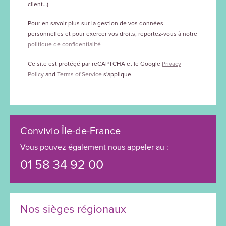
client…)
Pour en savoir plus sur la gestion de vos données
personnelles et pour exercer vos droits, reportez-vous à notre
politique de confidentialité
Ce site est protégé par reCAPTCHA et le Google
Privacy
Policy
and
Terms of Service
s'applique.
Convivio Île-de-France
Vous pouvez également nous appeler au :
01 58 34 92 00
Nos sièges régionaux