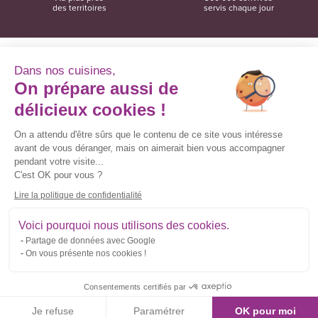
des territoires
servis chaque jour
Dans nos cuisines,
On prépare aussi de
Convivio
12 rue du Domaine
délicieux cookies !
35137 Bédée
02 99 06 18 78
On a attendu d'être sûrs que le contenu de ce site vous intéresse
avant de vous déranger, mais on aimerait bien vous accompagner
Convivio sur les réseaux sociaux
pendant votre visite...
C'est OK pour vous ?
Lire la politique de confidentialité
Inscrivez-vous à la newsletter
Voici pourquoi nous utilisons des cookies.
Partage de données avec Google
Courriel
On vous présente nos cookies !
*
Consentements certifiés par
Contact
Mentions légales
Gestion des cookies
Politique de confidentialité
Je refuse
Paramétrer
OK pour moi